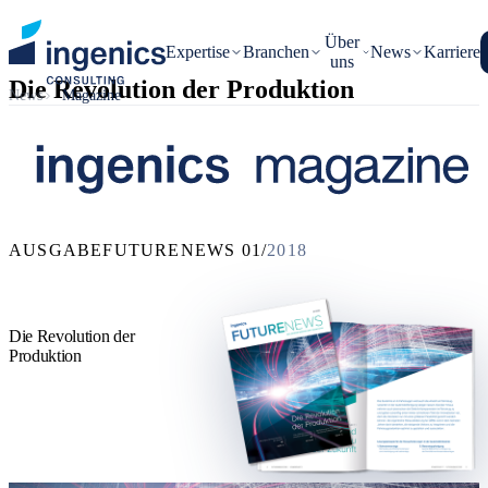
Über
Expertise
Branchen
News
Karriere
uns
Die Revolution der Produktion
News
Magazine
AUSGABE
FUTURENEWS
01/
2018
Die Revolution der
Produktion