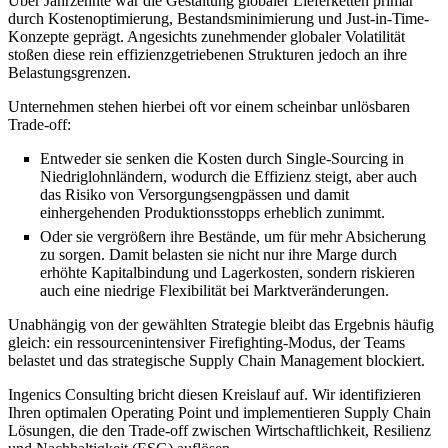
Über Jahrzehnte war die Gestaltung globaler Lieferketten primär
durch Kostenoptimierung, Bestandsminimierung und Just-in-Time-
Konzepte geprägt. Angesichts zunehmender globaler Volatilität
stoßen diese rein effizienzgetriebenen Strukturen jedoch an ihre
Belastungsgrenzen.
Unternehmen stehen hierbei oft vor einem scheinbar unlösbaren
Trade-off:
Entweder sie senken die Kosten durch Single-Sourcing in
Niedriglohnländern, wodurch die Effizienz steigt, aber auch
das Risiko von Versorgungsengpässen und damit
einhergehenden Produktionsstopps erheblich zunimmt.
Oder sie vergrößern ihre Bestände, um für mehr Absicherung
zu sorgen. Damit belasten sie nicht nur ihre Marge durch
erhöhte Kapitalbindung und Lagerkosten, sondern riskieren
auch eine niedrige Flexibilität bei Marktveränderungen.
Unabhängig von der gewählten Strategie bleibt das Ergebnis häufig
gleich: ein ressourcenintensiver Firefighting-Modus, der Teams
belastet und das strategische Supply Chain Management blockiert.
Ingenics Consulting bricht diesen Kreislauf auf. Wir identifizieren
Ihren optimalen Operating Point und implementieren Supply Chain
Lösungen, die den Trade-off zwischen Wirtschaftlichkeit, Resilienz