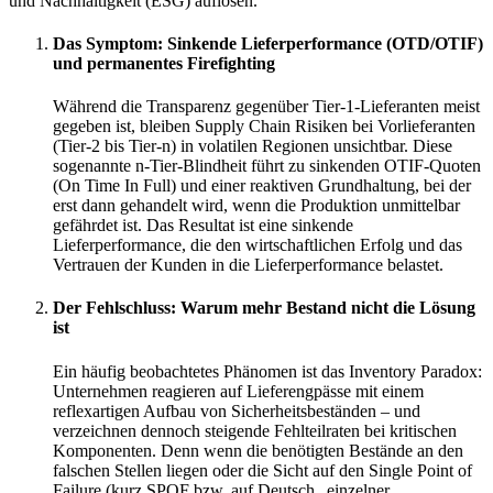
und Nachhaltigkeit (ESG) auflösen.
Das Symptom: Sinkende Lieferperformance (OTD/OTIF)
und permanentes Firefighting
Während die Transparenz gegenüber Tier-1-Lieferanten meist
gegeben ist, bleiben Supply Chain Risiken bei Vorlieferanten
(Tier-2 bis Tier-n) in volatilen Regionen unsichtbar. Diese
sogenannte n-Tier-Blindheit führt zu sinkenden OTIF-Quoten
(On Time In Full) und einer reaktiven Grundhaltung, bei der
erst dann gehandelt wird, wenn die Produktion unmittelbar
gefährdet ist. Das Resultat ist eine sinkende
Lieferperformance, die den wirtschaftlichen Erfolg und das
Vertrauen der Kunden in die Lieferperformance belastet.
Der Fehlschluss: Warum mehr Bestand nicht die Lösung
ist
Ein häufig beobachtetes Phänomen ist das Inventory Paradox:
Unternehmen reagieren auf Lieferengpässe mit einem
reflexartigen Aufbau von Sicherheitsbeständen – und
verzeichnen dennoch steigende Fehlteilraten bei kritischen
Komponenten. Denn wenn die benötigten Bestände an den
falschen Stellen liegen oder die Sicht auf den Single Point of
Failure (kurz SPOF bzw. auf Deutsch „einzelner