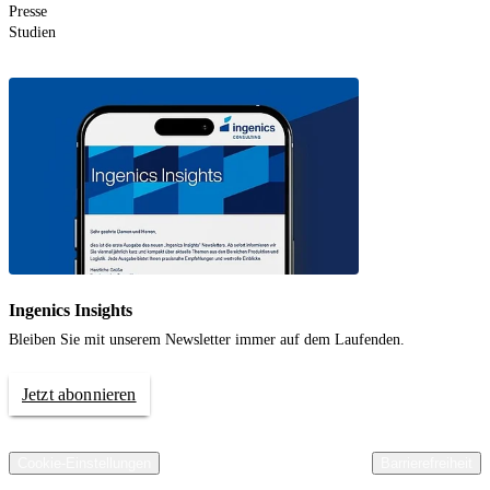
Presse
Studien
Ingenics Insights
Bleiben Sie mit unserem Newsletter immer auf dem Laufenden.
Jetzt abonnieren
© 2026 Ingenics AG. All rights reserved.
Kontakt
Impressum
Datenschutz
Compliance
AGB Ingenics AG
AEB Ingenics AG
Cookie-Einstellungen
Barrierefreiheit