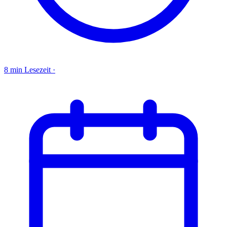
8 min Lesezeit
·
4