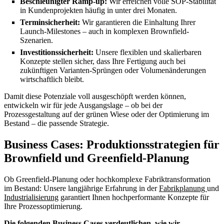
Beschleunigter Ramp-up:
Wir erreichen volle SOP-Stabilität
in Kundenprojekten häufig in unter drei Monaten.
Terminsicherheit:
Wir garantieren die Einhaltung Ihrer
Launch-Milestones – auch in komplexen Brownfield-
Szenarien.
Investitionssicherheit:
Unsere flexiblen und skalierbaren
Konzepte stellen sicher, dass Ihre Fertigung auch bei
zukünftigen Varianten-Sprüngen oder Volumenänderungen
wirtschaftlich bleibt.
Damit diese Potenziale voll ausgeschöpft werden können,
entwickeln wir für jede Ausgangslage – ob bei der
Prozessgestaltung auf der grünen Wiese oder der Optimierung im
Bestand – die passende Strategie.
Business Cases:
Produktionsstrategien für
Brownfield und Greenfield-Planung
Ob Greenfield-Planung oder hochkomplexe Fabriktransformation
im Bestand: Unsere langjährige Erfahrung in der
Fabrikplanung
und
Industrialisierung
garantiert Ihnen hochperformante Konzepte für
Ihre Prozessoptimierung.
Die folgenden Business Cases verdeutlichen, wie wir