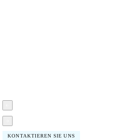
1
F
i
E
I
KONTAKTIEREN SIE UNS