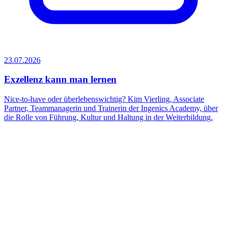
23.07.2026
Exzellenz kann man lernen
6
Nice-to-have oder überlebenswichtig? Kim Vierling, Associate
Partner, Teammanagerin und Trainerin der Ingenics Academy, über
die Rolle von Führung, Kultur und Haltung in der Weiterbildung.