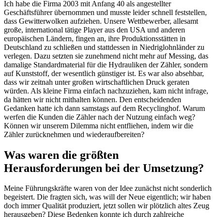
Ich habe die Firma 2003 mit Anfang 40 als angestellter
Geschäftsführer übernommen und musste leider schnell feststellen,
dass Gewitterwolken aufziehen. Unsere Wettbewerber, allesamt
große, international tätige Player aus den USA und anderen
europäischen Ländern, fingen an, ihre Produktionsstätten in
Deutschland zu schließen und stattdessen in Niedriglohnländer zu
verlegen. Dazu setzten sie zunehmend nicht mehr auf Messing, das
damalige Standardmaterial für die Hydrauliken der Zähler, sondern
auf Kunststoff, der wesentlich günstiger ist. Es war also absehbar,
dass wir zeitnah unter großen wirtschaftlichen Druck geraten
würden. Als kleine Firma einfach nachzuziehen, kam nicht infrage,
da hätten wir nicht mithalten können. Den entscheidenden
Gedanken hatte ich dann samstags auf dem Recyclinghof. Warum
werfen die Kunden die Zähler nach der Nutzung einfach weg?
Können wir unserem Dilemma nicht entfliehen, indem wir die
Zähler zurücknehmen und wiederaufbereiten?
Was waren die größten
Herausforderungen bei der Umsetzung?
Meine Führungskräfte waren von der Idee zunächst nicht sonderlich
begeistert. Die fragten sich, was will der Neue eigentlich; wir haben
doch immer Qualität produziert, jetzt sollen wir plötzlich altes Zeug
herausgeben? Diese Bedenken konnte ich durch zahlreiche