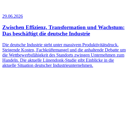
29.06.2026
1
Zwischen Effizienz, Transformation und Wachstum:
Das beschäftigt die deutsche Industrie
Die deutsche Industrie steht unter massivem Produktivitätsdruck.
T
Steigende Kosten, Fachkräftemangel und die anhaltende Debatte um
r
die Wettbewerbsfähigkeit des Standorts zwingen Unternehmen zum
u
Handeln. Die aktuelle Lünendonk-Studie gibt Einblicke in die
aktuelle Situation deutscher Industrieunternehmen.